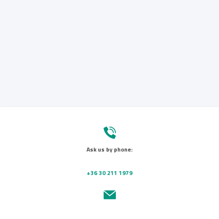
Ask us by phone:
+36 30 211 1979
Send us a message: